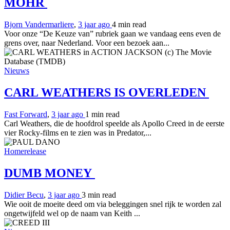
MOHR
Bjorn Vandermarliere
,
3 jaar ago
4 min
read
Voor onze “De Keuze van” rubriek gaan we vandaag eens even de
grens over, naar Nederland. Voor een bezoek aan...
Nieuws
CARL WEATHERS IS OVERLEDEN
Fast Forward
,
3 jaar ago
1 min
read
Carl Weathers, die de hoofdrol speelde als Apollo Creed in de eerste
vier Rocky-films en te zien was in Predator,...
Homerelease
DUMB MONEY
Didier Becu
,
3 jaar ago
3 min
read
Wie ooit de moeite deed om via beleggingen snel rijk te worden zal
ongetwijfeld wel op de naam van Keith ...