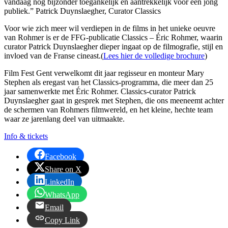
vandaag nog bijzonder toegankelijk en aantrekkelijk voor een jong
publiek.” Patrick Duynslaegher, Curator Classics
Voor wie zich meer wil verdiepen in de films in het unieke oeuvre
van Rohmer is er de FFG-publicatie Classics – Éric Rohmer, waarin
curator Patrick Duynslaegher dieper ingaat op de filmografie, stijl en
invloed van de Franse cineast.(
Lees hier de volledige brochure
)
Film Fest Gent verwelkomt dit jaar regisseur en monteur Mary
Stephen als eregast van het Classics-programma, die meer dan 25
jaar samenwerkte met Éric Rohmer. Classics-curator Patrick
Duynslaegher gaat in gesprek met Stephen, die ons meeneemt achter
de schermen van Rohmers filmwereld, en het kleine, hechte team
waar ze jarenlang deel van uitmaakte.
Info & tickets
Facebook
Share on X
LinkedIn
WhatsApp
Email
Copy Link