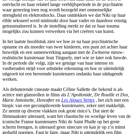
ontvlucht en haar relatief lange verblijfsperiode in de psychiatrie
waar genezing toen nog wordt bezegeld met onmenselijke
strengheid en elektroshocks. Daar ontdekken we dat Niki op haar
elfde seksueel werd misbruikt door haar vader en daardoor ernstig
getraumatiseerd is. In de instelling merkt ze dat ze haar trauma
mogelijks zou kunnen verwerken via het creëren van kunst.
In het laatste hoofdstuk zien we hoe ze na haar psychiatrische
opname en als moeder van twee kinderen, een punt zet achter haar
huwelijk en een samenwerking aangaat met de Zwitserse nieuw-
realistische kunstenaar Jean Tinguely, met wie ze later ook huwde.
In de periode die volgt, zijn we getuige van haar intense en
vastberaden strijd voor artistieke erkenning en hoe ze uiteindelijk
uitgroeit tot een beroemde kunstenares ondanks haar uitdagende
werken.
Als debuterende cineaste maakt Céline Sallette die bekend is als
actrice met glansrollen in films als
L’Apollonide, De Rouille et Dos,
Marie Antoinette, Hereafter
en
Les Algues Verte
s
, het zich met een
biopic van een gecompliceerde kunstenares, zeker niet makkelijk.
Ze neemt op diverse vlakken ook grote risico’s. Dat siert de
filmmaakster uiteraard, want het chaotische en woelige leven van de
iconische Franse kunstenares Niki de Saint Phalle op het grote
scherm brengen, is uiteraard geen sinecure en kan je op z’n minst
gedurfd noemen. Faut le faire, maar
Niki
is uiteindelijk een film