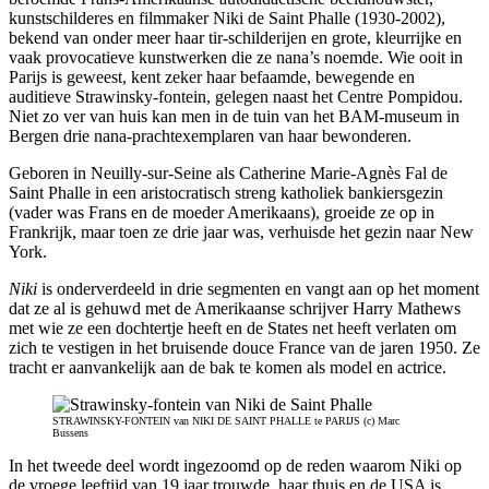
kunstschilderes en filmmaker Niki de Saint Phalle (1930-2002),
bekend van onder meer haar tir-schilderijen en grote, kleurrijke en
vaak provocatieve kunstwerken die ze nana’s noemde. Wie ooit in
Parijs is geweest, kent zeker haar befaamde, bewegende en
auditieve Strawinsky-fontein, gelegen naast het Centre Pompidou.
Niet zo ver van huis kan men in de tuin van het BAM-museum in
Bergen drie nana-prachtexemplaren van haar bewonderen.
Geboren in Neuilly-sur-Seine
als Catherine Marie-Agnès Fal de
Saint Phalle in een aristocratisch streng katholiek bankiersgezin
(vader was Frans en de moeder Amerikaans), groeide ze op in
Frankrijk, maar toen ze drie jaar was, verhuisde het gezin naar New
York.
Niki
is onderverdeeld in drie segmenten en vangt aan op het moment
dat ze al is gehuwd met de Amerikaanse schrijver Harry Mathews
met wie ze een dochtertje heeft en de States net heeft verlaten om
zich te vestigen in het bruisende douce France van de jaren 1950. Ze
tracht er aanvankelijk aan de bak te komen als model en actrice.
STRAWINSKY-FONTEIN van NIKI DE SAINT PHALLE te PARIJS (c) Marc
Bussens
In het tweede deel wordt ingezoomd op de reden waarom Niki op
de vroege leeftijd van 19 jaar trouwde, haar thuis en de USA is