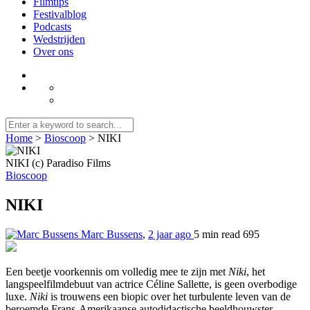
Filmtips
Festivalblog
Podcasts
Wedstrijden
Over ons
Home
>
Bioscoop
>
NIKI
NIKI (c) Paradiso Films
Bioscoop
NIKI
Marc Bussens
,
2 jaar ago
5 min
read
695
Een beetje voorkennis om volledig mee te zijn met
Niki
, het
langspeelfilmdebuut van actrice Céline Sallette, is geen overbodige
luxe.
Niki
is trouwens een biopic over het turbulente leven van de
beroemde Frans-Amerikaanse autodidactische beeldhouwster,