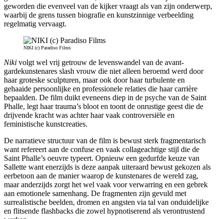
geworden die evenveel van de kijker vraagt als van zijn onderwerp,
waarbij de grens tussen biografie en kunstzinnige verbeelding
regelmatig vervaagt.
NIKI (c) Paradiso Films
Niki
volgt wel vrij getrouw de levenswandel van de avant-
gardekunstenares slash vrouw die niet alleen beroemd werd door
haar groteske sculpturen, maar ook door haar turbulente en
gehaaide persoonlijke en professionele relaties die haar carrière
bepaalden. De film duikt eveneens diep in de psyche van de Saint
Phalle, legt haar trauma’s bloot en toont de onrustige geest die de
drijvende kracht was achter haar vaak controversiële en
feministische kunstcreaties.
De narratieve structuur van de film is bewust sterk fragmentarisch
want refereert aan de confuse en vaak collageachtige stijl die de
Saint Phalle’s oeuvre typeert. Opnieuw een gedurfde keuze van
Sallette want enerzijds is deze aanpak uiteraard bewust gekozen als
eerbetoon aan de manier waarop de kunstenares de wereld zag,
maar anderzijds zorgt het wel vaak voor verwarring en een gebrek
aan emotionele samenhang. De fragmenten zijn gevuld met
surrealistische beelden, dromen en angsten via tal van onduidelijke
en flitsende flashbacks die zowel hypnotiserend als verontrustend