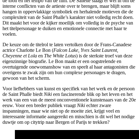
de toon en het tempo van de film. De Sallette slaagt er wel in om de
interne conflicten van de artieste over te brengen, maar blijft soms
hangen in oppervlakkige symboliek en herhalende motieven die de
complexiteit van de Saint Phalle’s karakter niet volledig recht doen.
Dit maakt het voor de kijker moeilijk om volledig in de psyche van
het titelpersonage te duiken en emotionele connectie met haar te
voelen.
De keuze om de titelrol te laten vertolken door de Frans-Canadese
actrice Charlotte Le Bon (
Falcon Lake, Yves Saint Laurent,
Cheyenne et Lola
en
The White Lotus
) is de sterkste troef van deze
eigenzinnige biografie. Le Bon maakt er een oogstrelende en
overtuigende onewomanshow van en speelt al haar antagonisten die
overigens te zwak zijn om hun complexe personages te dragen,
gewoon van het scherm.
Voor liefhebbers van kunst en specifiek van het werk en de persoon
de Saint Phalle biedt
Niki
een fascinerende blik op het leven en het
werk van een van de meest onconventionele kunstenaars van de 20e
eeuw. Voor een breder publiek vraagt
Niki
echter zware
inspanningen, maar wie niet op de moeite ziet, krijgt veel en
interessante informatie aangereikt en misschien is dit wel het nodige
duwtje om op citytrip naar Bergen of Parijs te trekken?