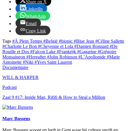
Share on X
LinkedIn
WhatsApp
Email
Copy Link
Tags
#À Plein Temps
#België
#biopic
#Blue Jean
#Céline Sallette
#Charlotte Le Bon
#Cheyenne et Lola
#Damien Bonnard
#De
Rouille et Dos
#Falcon Lake
#Frankrijk
#Gagarine
#Grégoire
Monsaineon
#Hereafter
#John Robinson
#L’Apollonide
#Marie
Antoinette
#Niki
#Yves Saint Laurent
Documentaire
WILL & HARPER
Podcast
Zaal 9 #17: Inside Man, Rififi & How to Steal a Million
Marc Bussens
Marc Bussens woont en leeft in Gent waar hij cultuur snuift en