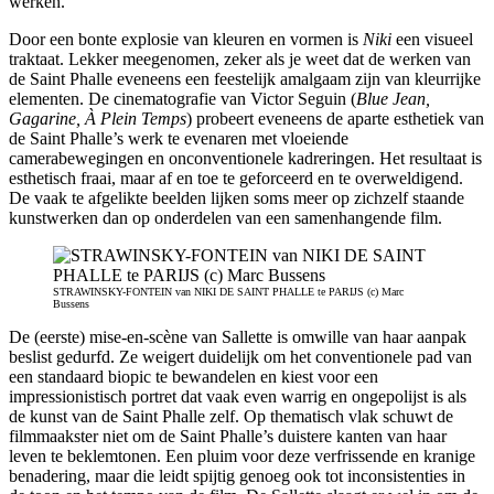
werken.
Door een bonte explosie van kleuren en vormen is
Niki
een visueel
traktaat. Lekker meegenomen, zeker als je weet dat de werken van
de Saint Phalle eveneens een feestelijk amalgaam zijn van kleurrijke
elementen. De cinematografie van Victor Seguin (
Blue Jean,
Gagarine, À Plein Temps
) probeert eveneens de aparte esthetiek van
de Saint Phalle’s werk te evenaren met vloeiende
camerabewegingen en onconventionele kadreringen. Het resultaat is
esthetisch fraai, maar af en toe te geforceerd en te overweldigend.
De vaak te afgelikte beelden lijken soms meer op zichzelf staande
kunstwerken dan op onderdelen van een samenhangende film.
STRAWINSKY-FONTEIN van NIKI DE SAINT PHALLE te PARIJS (c) Marc
Bussens
De (eerste) mise-en-scène van Sallette is omwille van haar aanpak
beslist gedurfd. Ze weigert duidelijk om het conventionele pad van
een standaard biopic te bewandelen en kiest voor een
impressionistisch portret dat vaak even warrig en ongepolijst is als
de kunst van de Saint Phalle zelf. Op thematisch vlak schuwt de
filmmaakster niet om de Saint Phalle’s duistere kanten van haar
leven te beklemtonen. Een pluim voor deze verfrissende en kranige
benadering, maar die leidt spijtig genoeg ook tot inconsistenties in