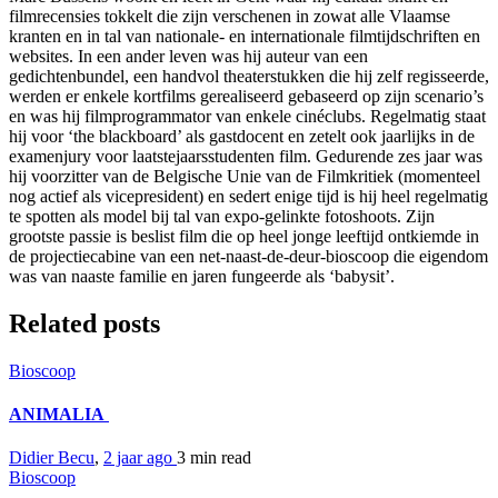
filmrecensies tokkelt die zijn verschenen in zowat alle Vlaamse
kranten en in tal van nationale- en internationale filmtijdschriften en
websites. In een ander leven was hij auteur van een
gedichtenbundel, een handvol theaterstukken die hij zelf regisseerde,
werden er enkele kortfilms gerealiseerd gebaseerd op zijn scenario’s
en was hij filmprogrammator van enkele cinéclubs. Regelmatig staat
hij voor ‘the blackboard’ als gastdocent en zetelt ook jaarlijks in de
examenjury voor laatstejaarsstudenten film. Gedurende zes jaar was
hij voorzitter van de Belgische Unie van de Filmkritiek (momenteel
nog actief als vicepresident) en sedert enige tijd is hij heel regelmatig
te spotten als model bij tal van expo-gelinkte fotoshoots. Zijn
grootste passie is beslist film die op heel jonge leeftijd ontkiemde in
de projectiecabine van een net-naast-de-deur-bioscoop die eigendom
was van naaste familie en jaren fungeerde als ‘babysit’.
Related posts
Bioscoop
ANIMALIA
Didier Becu
,
2 jaar ago
3 min
read
Bioscoop