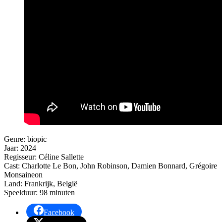
Genre: biopic
Jaar: 2024
Regisseur: Céline Sallette
Cast: Charlotte Le Bon, John Robinson, Damien Bonnard, Grégoire
Monsaineon
Land: Frankrijk, België
Speelduur: 98 minuten
Facebook